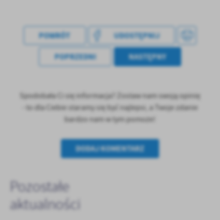
POWRÓT
UDOSTĘPNIJ
POPRZEDNI
NASTĘPNY
Spodobała Ci się informacja? Zostaw nam swoją opinię
- to dla Ciebie staramy się być najlepsi, a Twoje zdanie
bardzo nam w tym pomoże!
DODAJ KOMENTARZ
Pozostałe
aktualności