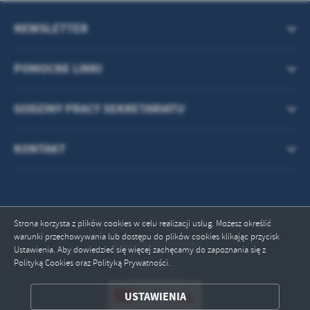
NEWSLETTER
POMOCNE LINKI
GODZINY PRACY SEKRETARIATU
KONTAKT
Strona korzysta z plików cookies w celu realizacji usług. Możesz określić
warunki przechowywania lub dostępu do plików cookies klikając przycisk
Odwiedzin: 235563
Ustawienia. Aby dowiedzieć się więcej zachęcamy do zapoznania się z
Polityką Cookies oraz Polityką Prywatności.
Online: 1
ZAPISZ WYBRANE
USTAWIENIA