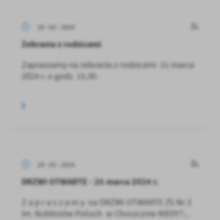
19 - 03 - 2024
Zebrania z rodzicami
Zapraszamy na zebrania z rodzicami 21 marca
2024 r. o godz. 15.30.
19 - 03 - 2024
DRZWI OTWARTE - 25 marca 2024 r.
Z a p r a s z a m y na DRZWI OTWARTE ZS Nr 2
im. Noblistów Polsich w Choszcznie KIEDY?...