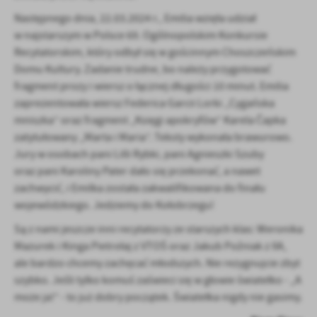
Następnego dnia, 22.03.2024 r., Emilia wzięła udział
w najstarszym w Polsce 69. Ogólnopolskim Konkursie
Recytatorskim, który odbył się w gościnnym Choszczeńskim
Domu Kultury. Zadanie trudne, bo należy przygotować
fragment prozy i wiersz o łącznej długości 10 minut. Emilia
zaprezentowała wiersz Federica Garcii Lorki „Cygańska
mniszka” oraz fragment „Księgi apokryfów” Karela Čapka
zatytułowany „Marta i Maria”. Teksty wykonała brawurowo.
Jury w osobach pani Lilli Rybki, pani Agnieszki Szuby
oraz pani Karoliny Pater dało się przekonać, a nawet
zachwycić, i Emilka została zakwalifikowana do finału
wojewódzkiego. Jedziemy do Kołobrzegu!
Są z nami jeszcze inni recytatorzy ze starszych klas: Weronika
Mazurek i Kinga Pietrołaj z VTOŚ oraz Jakub Poźniak z IIA,
ale bardzo chcemy zachęcać młodszych. Nie rezygnujcie zbyt
szybko. Jeśli tylko komuś zaświeci się w głowie światełko - „A
może ja!” - to już dobry początek. Światełka nigdy nie gasimy.