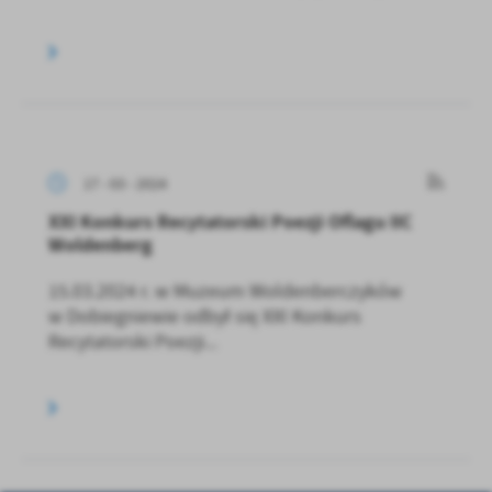
17 - 03 - 2024
XXI Konkurs Recytatorski Poezji Oflagu IIC
Woldenberg
15.03.2024 r. w Muzeum Woldenberczyków
w Dobiegniewie odbył się XXI Konkurs
Recytatorski Poezji...