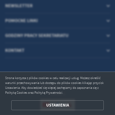
treści w postaci wiadomości, ofert, komunikatów mediów
NEWSLETTER
społecznościowych.
POMOCNE LINKI
GODZINY PRACY SEKRETARIATU
KONTAKT
Strona korzysta z plików cookies w celu realizacji usług. Możesz określić
warunki przechowywania lub dostępu do plików cookies klikając przycisk
Odwiedzin: 235332
Ustawienia. Aby dowiedzieć się więcej zachęcamy do zapoznania się z
Polityką Cookies oraz Polityką Prywatności.
Online: 1
USTAWIENIA
ZAPISZ WYBRANE