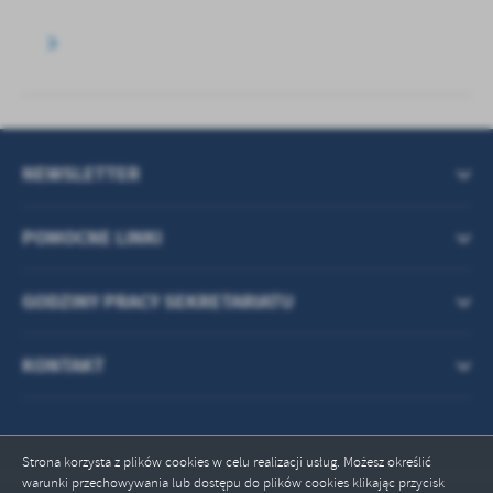
NEWSLETTER
POMOCNE LINKI
GODZINY PRACY SEKRETARIATU
KONTAKT
ZAPISZ WYBRANE
Strona korzysta z plików cookies w celu realizacji usług. Możesz określić
warunki przechowywania lub dostępu do plików cookies klikając przycisk