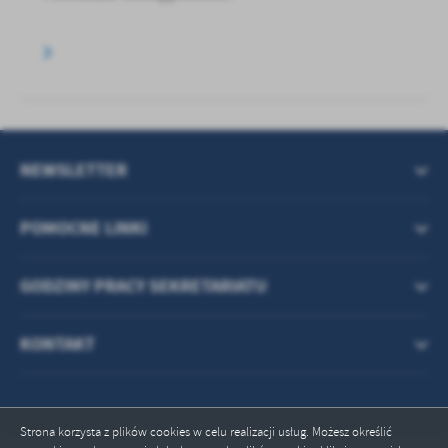
NEWSLETTER
POMOCNE LINKI
GODZINY PRACY SEKRETARIATU
KONTAKT
Strona korzysta z plików cookies w celu realizacji usług. Możesz określić