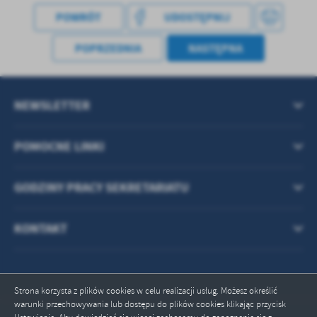
treści w postaci wiadomości, ofert, komunikatów mediów
POWRÓT
UDOSTĘPNIJ
społecznościowych.
POPRZEDNIA
NASTĘPNA
NEWSLETTER
POMOCNE LINKI
GODZINY PRACY SEKRETARIATU
KONTAKT
Strona korzysta z plików cookies w celu realizacji usług. Możesz określić
warunki przechowywania lub dostępu do plików cookies klikając przycisk