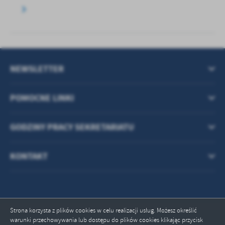
NEWSLETTER
POMOCNE LINKI
GODZINY PRACY SEKRETARIATU
KONTAKT
Strona korzysta z plików cookies w celu realizacji usług. Możesz określić
ZAPISZ WYBRANE
warunki przechowywania lub dostępu do plików cookies klikając przycisk