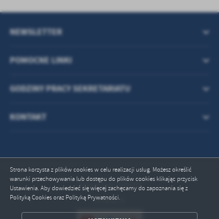
NEWSLETTER
POMOCNE LINKI
GODZINY PRACY SEKRETARIATU
KONTAKT
Strona korzysta z plików cookies w celu realizacji usług. Możesz określić
warunki przechowywania lub dostępu do plików cookies klikając przycisk
Odwiedzin: 235509
Ustawienia. Aby dowiedzieć się więcej zachęcamy do zapoznania się z
Polityką Cookies oraz Polityką Prywatności.
Online: 1
ZAPISZ WYBRANE