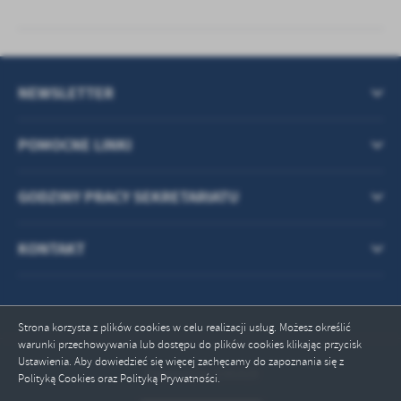
NEWSLETTER
POMOCNE LINKI
GODZINY PRACY SEKRETARIATU
KONTAKT
Strona korzysta z plików cookies w celu realizacji usług. Możesz określić
warunki przechowywania lub dostępu do plików cookies klikając przycisk
ZAPISZ WYBRANE
Ustawienia. Aby dowiedzieć się więcej zachęcamy do zapoznania się z
Odwiedzin: 235319
Polityką Cookies oraz Polityką Prywatności.
ODRZUĆ WSZYSTKIE