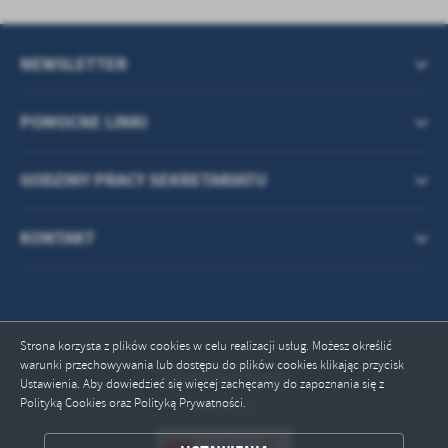
NEWSLETTER
POMOCNE LINKI
GODZINY PRACY SEKRETARIATU
KONTAKT
Strona korzysta z plików cookies w celu realizacji usług. Możesz określić
warunki przechowywania lub dostępu do plików cookies klikając przycisk
Odwiedzin: 235474
Ustawienia. Aby dowiedzieć się więcej zachęcamy do zapoznania się z
Polityką Cookies oraz Polityką Prywatności.
Online: 2
ZAPISZ WYBRANE