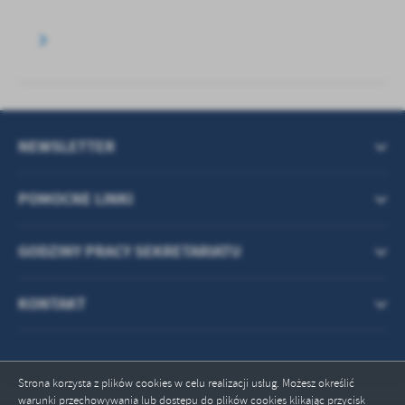
NEWSLETTER
POMOCNE LINKI
GODZINY PRACY SEKRETARIATU
KONTAKT
Strona korzysta z plików cookies w celu realizacji usług. Możesz określić
warunki przechowywania lub dostępu do plików cookies klikając przycisk