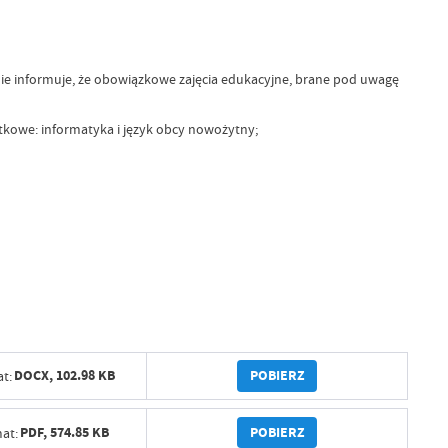
nie informuje, że obowiązkowe zajęcia edukacyjne, brane pod uwagę
tkowe: informatyka i język obcy nowożytny;
POBIERZ
DOCX,
102.98 KB
t:
POBIERZ
PDF,
574.85 KB
at: