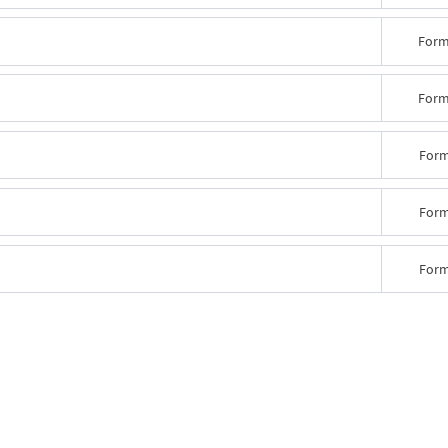
Form
Form
Form
Form
Form